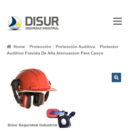
Skip
Skip
to
to
navigation
content
Home
Protección
Protección Auditiva
Protector
Auditivo Fravida De Alta Atenuacion Para Casco
🔍