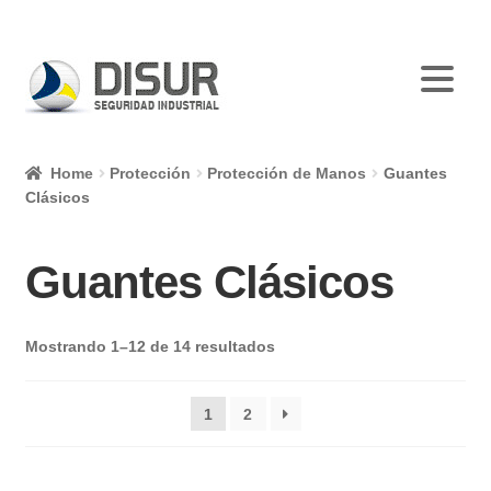
Skip
Skip
to
to
navigation
content
Home
Protección
Protección de Manos
Guantes
Clásicos
Guantes Clásicos
Mostrando 1–12 de 14 resultados
1
2