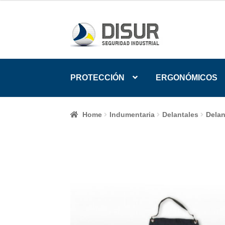
Skip
Skip
to
to
navigation
content
PROTECCIÓN
ERGONÓMICOS
Home
Indumentaria
Delantales
Dela