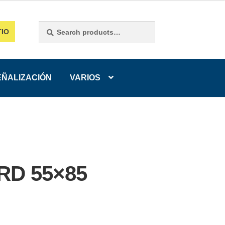
Search
Search
TIO
for:
EÑALIZACIÓN
VARIOS
RD 55×85