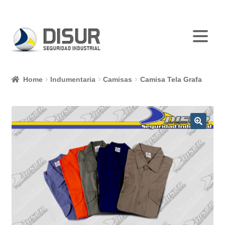
Skip
Skip
to
to
navigation
content
Home
Indumentaria
Camisas
Camisa Tela Grafa
🔍