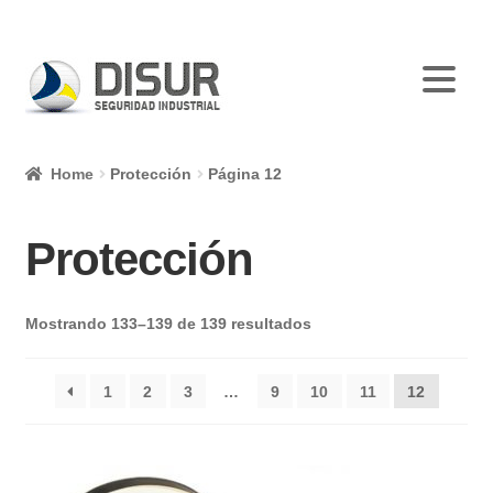
Skip
Skip
to
to
navigation
content
Home
Protección
Página 12
Protección
Mostrando 133–139 de 139 resultados
1
2
3
…
9
10
11
12