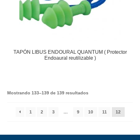
TAPÓN LIBUS ENDOURAL QUANTUM ( Protector
Endoaural reutilizable )
Mostrando 133–139 de 139 resultados
1
2
3
…
9
10
11
12