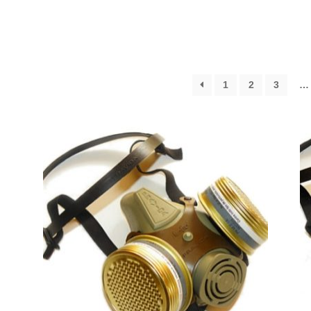
1
2
3
…