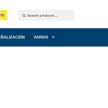
Search
Search
TIO
for:
EÑALIZACIÓN
VARIOS