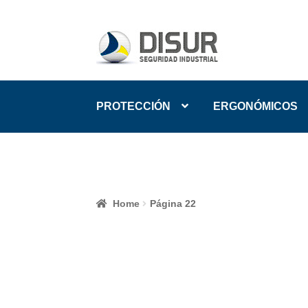
Skip
Skip
to
to
navigation
content
PROTECCIÓN
ERGONÓMICOS
Home
Página 22