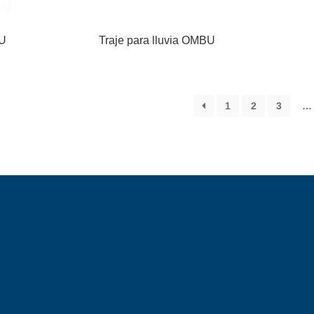
BU
Traje para lluvia OMBU
1
2
3
…